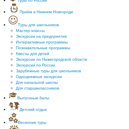
Пляжный отдых
Туры по России и СНГ
Лечение зарубежом
Туры выходного дня
Приём в Нижнем Новгороде
Обучение зарубежом
Горнолыжные туры в России
Экскурсионные туры по Европе
Cанатории и дома отдыха России
Туры для школьников
Спортивные туры
Экскурсионные туры
Мастер-классы
Отдых родителей с детьми
Туры из Нижнего Новгорода
Экскурсии на предприятия
Интерактивные программы
Познавательные программы
Квесты для детей
Экскурсии по Нижегородской области
Экскурсии по России
Зарубежные туры для школьников
Однодневные экскурсии
Для начальной школы
Для старшеклассников
Выпускные балы
Детский отдых
Новогодний детский отдых
Квесты для детей
Весенние туры
Масленичные гулянья