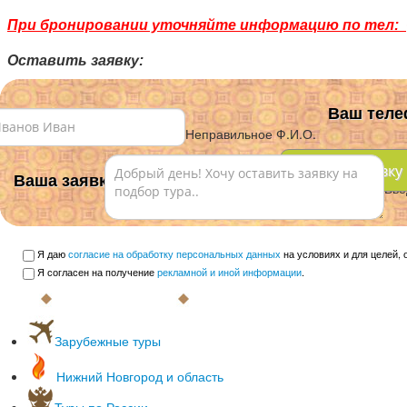
При бронировании уточняйте информацию по тел:
Оставить заявку:
Ваш теле
Ваше Ф.И.О.
*
Неправильное Ф.И.О.
Ваша заявка:
Вве
Я даю
согласие на обработку персональных данных
на условиях и для целей,
Я согласен на получение
рекламной и иной информации
.
Зарубежные туры
С вылетом из Нижнего Новгорода
Нижний Новгород и область
С вылетом из Москвы
Раннее бронирование 2018
Туры по России