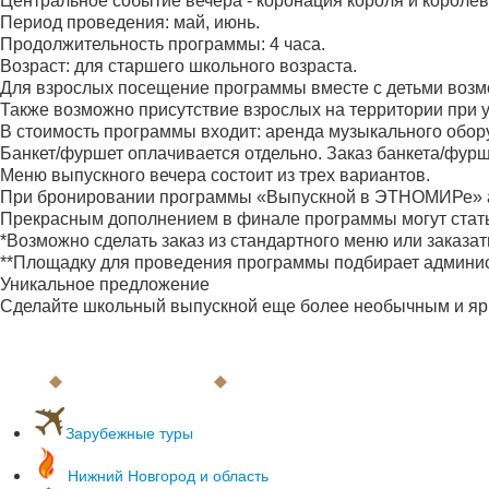
Центральное событие вечера - коронация короля и королевы
Период проведения: май, июнь.
Продолжительность программы: 4 часа.
Возраст: для старшего школьного возраста.
Для взрослых посещение программы вместе с детьми возмо
Также возможно присутствие взрослых на территории при у
В стоимость программы входит: аренда музыкального обор
Банкет/фуршет оплачивается отдельно. Заказ банкета/фур
Меню выпускного вечера состоит из трех вариантов.
При бронировании программы «Выпускной в ЭТНОМИРе» ар
Прекрасным дополнением в финале программы могут стать 
*Возможно сделать заказ из стандартного меню или заказа
**Площадку для проведения программы подбирает админис
Уникальное предложение
Сделайте школьный выпускной еще более необычным и ярки
Зарубежные туры
С вылетом из Нижнего Новгорода
Нижний Новгород и область
С вылетом из Москвы