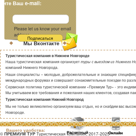
дите Ваш e-mail:
Please let us know your email
address.
Мы Вконтакте
Туристическая компания в Нижнем Новгороде
Наша туристическая компания организует
туры с выездом из Нижнего Н
компаний Нижнего Новгорода.
Наши специалисты – молодые, доброжелательные и знающие специфику т
международных форумах и совершают ознакомительные поездки по раз
Сервисная политика туристической компании «Премиум Тур» - это индиви
Мы учитываем все требования и пожелания наших клиентов, создавая пак
Туристическая компания Нижний Новгород
Мы не только великолепно организуем ваш отдых, но и снабдим вас высоко
Новгороде.
Способы оплаты для
Вашего удобства:
©
ПРЕМИУМ ТУР
Туристическая компания, 2017-2025