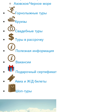
Азовское/Черное море
Горнолыжные туры
Горнолыжные курорты за рубежом
Круизы
Горнолыжные туры в России
Морские круизы
Горнолыжные туры автобусом
Свадебные туры
Речные круизы
Туры в рассрочку
Полезная информация
Оформление загранпаспортов
Полезные сервисы
Вакансии
Культурные места
Он-лайн табло аэропортов
Подарочный сертификат
Наши партнеры
Авиа и Ж/Д билеты
Шоп-туры