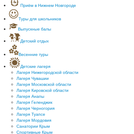
Лечение зарубежом
Туры выходного дня
Приём в Нижнем Новгороде
Обучение зарубежом
Горнолыжные туры в России
Экскурсионные туры по Европе
Cанатории и дома отдыха России
Туры для школьников
Спортивные туры
Экскурсионные туры
Мастер-классы
Отдых родителей с детьми
Выпускные балы
Туры из Нижнего Новгорода
Экскурсии на предприятия
Интерактивные программы
Детский отдых
Познавательные программы
Новогодний детский отдых
Квесты для детей
Квесты для детей
Весенние туры
Экскурсии по Нижегородской области
Масленичные гулянья
Экскурсии по России
Детские лагеря
Зарубежные туры для школьников
Лагеря Нижегородской области
Однодневные экскурсии
Лагеря Чувашии
Для начальной школы
Лагеря Московской области
Для старшеклассников
Лагеря Кировской области
Лагеря Анапы
Лагеря Геленджик
Лагеря Черногория
Лагеря Туапсе
Лагеря Мордовия
Санатории Крым
Спортивные Крым