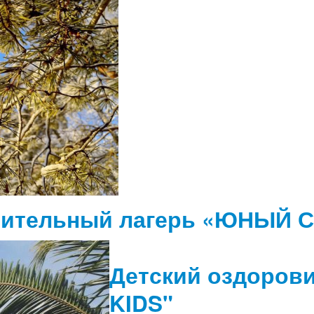
вительный лагерь «ЮНЫЙ С
Детский оздорови
KIDS"