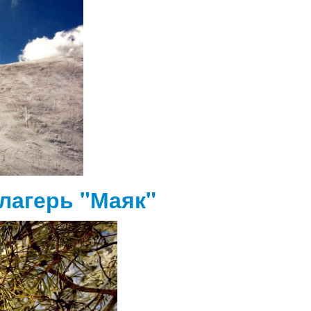
лагерь "Маяк"