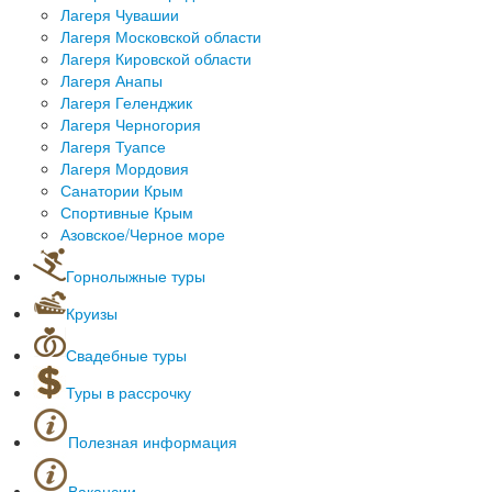
Лагеря Чувашии
Для начальной школы
Лагеря Московской области
Для старшеклассников
Лагеря Кировской области
Лагеря Анапы
Лагеря Геленджик
Лагеря Черногория
Лагеря Туапсе
Лагеря Мордовия
Санатории Крым
Спортивные Крым
Азовское/Черное море
Горнолыжные туры
Горнолыжные курорты за рубежом
Круизы
Горнолыжные туры в России
Морские круизы
Горнолыжные туры автобусом
Свадебные туры
Речные круизы
Туры в рассрочку
Полезная информация
Оформление загранпаспортов
Полезные сервисы
Вакансии