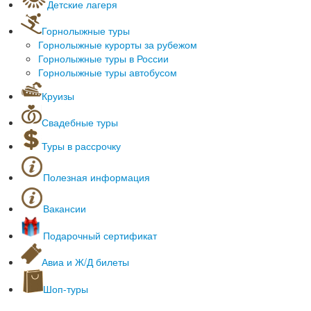
Детские лагеря
Зарубежные туры для школьников
Лагеря Нижегородской области
Однодневные экскурсии
Горнолыжные туры
Лагеря Чувашии
Для начальной школы
Горнолыжные курорты за рубежом
Лагеря Московской области
Для старшеклассников
Горнолыжные туры в России
Лагеря Кировской области
Горнолыжные туры автобусом
Лагеря Анапы
Лагеря Геленджик
Круизы
Лагеря Черногория
Морские круизы
Лагеря Туапсе
Свадебные туры
Речные круизы
Лагеря Мордовия
Санатории Крым
Туры в рассрочку
Спортивные Крым
Азовское/Черное море
Полезная информация
Оформление загранпаспортов
Полезные сервисы
Вакансии
Культурные места
Он-лайн табло аэропортов
Подарочный сертификат
Наши партнеры
Авиа и Ж/Д билеты
Шоп-туры