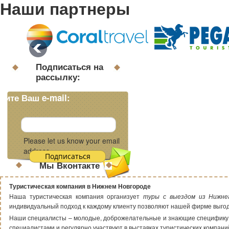
Наши партнеры
Подписаться на
рассылку:
дите Ваш e-mail:
Please let us know your email
address.
Мы Вконтакте
Туристическая компания в Нижнем Новгороде
Наша туристическая компания организует
туры с выездом из Нижне
индивидуальный подход к каждому клиенту позволяют нашей фирме выгод
Наши специалисты – молодые, доброжелательные и знающие специфику т
специалистами и регулярно участвуют в выставках туристических компа