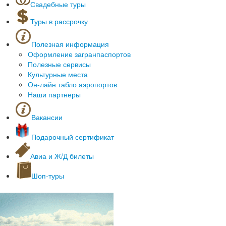
Свадебные туры
Речные круизы
Лагеря Геленджик
Лагеря Черногория
Туры в рассрочку
Лагеря Туапсе
Лагеря Мордовия
Полезная информация
Санатории Крым
Оформление загранпаспортов
Спортивные Крым
Полезные сервисы
Азовское/Черное море
Культурные места
Он-лайн табло аэропортов
Наши партнеры
Вакансии
Подарочный сертификат
Авиа и Ж/Д билеты
Шоп-туры