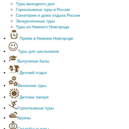
Туры выходного дня
Обучение зарубежом
Горнолыжные туры в России
Экскурсионные туры по Европе
Cанатории и дома отдыха России
Спортивные туры
Экскурсионные туры
Отдых родителей с детьми
Туры из Нижнего Новгорода
Приём в Нижнем Новгороде
Туры для школьников
Мастер-классы
Выпускные балы
Экскурсии на предприятия
Интерактивные программы
Детский отдых
Познавательные программы
Новогодний детский отдых
Квесты для детей
Квесты для детей
Весенние туры
Экскурсии по Нижегородской области
Масленичные гулянья
Экскурсии по России
Детские лагеря
Зарубежные туры для школьников
Лагеря Нижегородской области
Однодневные экскурсии
Горнолыжные туры
Лагеря Чувашии
Для начальной школы
Горнолыжные курорты за рубежом
Лагеря Московской области
Для старшеклассников
Круизы
Горнолыжные туры в России
Лагеря Кировской области
Морские круизы
Горнолыжные туры автобусом
Лагеря Анапы
Свадебные туры