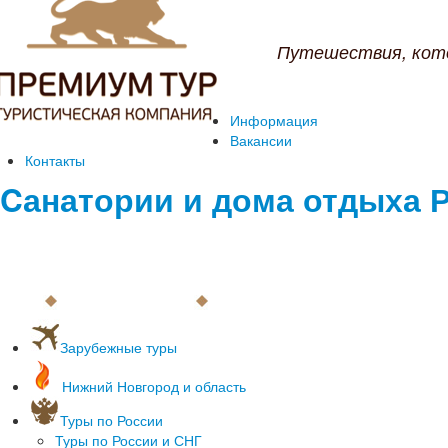
Путешествия, кот
Информация
Вакансии
Контакты
Cанатории и дома отдыха 
Зарубежные туры
С вылетом из Нижнего Новгорода
Нижний Новгород и область
С вылетом из Москвы
Раннее бронирование 2018
Туры по России
Пляжный отдых
Туры по России и СНГ
Лечение зарубежом