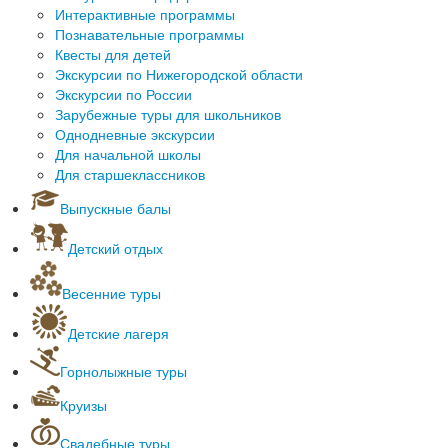
Интерактивные программы
Познавательные программы
Квесты для детей
Экскурсии по Нижегородской области
Экскурсии по России
Зарубежные туры для школьников
Однодневные экскурсии
Для начальной школы
Для старшеклассников
Выпускные балы
Детский отдых
Новогодний детский отдых
Квесты для детей
Весенние туры
Масленичные гулянья
Детские лагеря
Лагеря Нижегородской области
Горнолыжные туры
Лагеря Чувашии
Горнолыжные курорты за рубежом
Лагеря Московской области
Круизы
Горнолыжные туры в России
Лагеря Кировской области
Морские круизы
Горнолыжные туры автобусом
Лагеря Анапы
Свадебные туры
Речные круизы